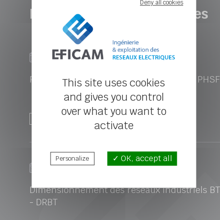
Deny all cookies
Nos formations techniques
Le 06/06/22 à
Distanciel
Distanciel
Perturbations harmoniques et filtrage - PHSF
This site uses cookies
and gives you control
over what you want to
Voir le programme
activate
OK, accept all
Personalize
Le 04/04/22 à
Distanciel
Distanciel
Dimensionnement des réseaux industriels BT
- DRBT